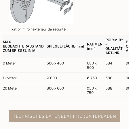
Fixation miroir extérieur de sécurité
POLYMIR®
MAX.
P.
RAHMEN
-
BEOBACHTERABSTAND
SPIEGELFLÄCHE(mm)
Q
(mm)
QUALITÄT
ZUM SPIEGEL IN M
A
ART.-NR.
9 Meter
600 x 400
680 x
584
9
500
11 Meter
Ø 600
Ø 750
586
9
20 Meter
800 x 600
950 x
588
9
750
TECHNISCHES DATENBLATT HERUNTERLADEN