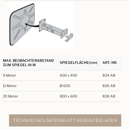
MAX. BEOBACHTERABSTAND
SPIEGELFLÄCHE(mm)
ART.-NR.
ZUM SPIEGEL IN M
9 Meter
600 x 400
834 AB
11 Meter
Ø 600
836 AB
20 Meter
800 x 600
838 AB
TECHNISCHES DATENBLATT HERUNTERLADEN