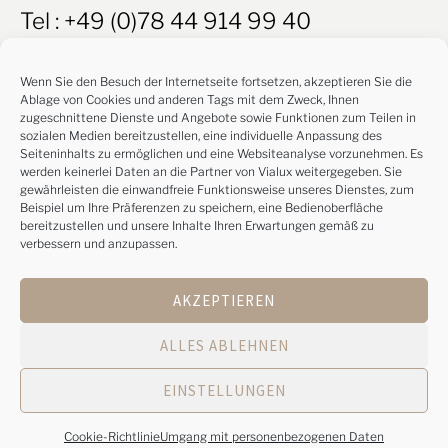
Tel : +49 (0)78 44 914 99 40
Wenn Sie den Besuch der Internetseite fortsetzen, akzeptieren Sie die
Ablage von Cookies und anderen Tags mit dem Zweck, Ihnen
UNSERE ANDEREN SEITEN
zugeschnittene Dienste und Angebote sowie Funktionen zum Teilen in
sozialen Medien bereitzustellen, eine individuelle Anpassung des
GROUPE SPL
Seiteninhalts zu ermöglichen und eine Websiteanalyse vorzunehmen. Es
werden keinerlei Daten an die Partner von Vialux weitergegeben. Sie
gewährleisten die einwandfreie Funktionsweise unseres Dienstes, zum
PROCITY
Beispiel um Ihre Präferenzen zu speichern, eine Bedienoberfläche
bereitzustellen und unsere Inhalte Ihren Erwartungen gemäß zu
verbessern und anzupassen.
Impressum
Umgang mit personenbezogenen Daten
AKZEPTIEREN
Cookie-Richtlinie
Cookie-Einstellungen
ALLES ABLEHNEN
EINSTELLUNGEN
Conception : Siouxe
Cookie-Richtlinie
Umgang mit personenbezogenen Daten